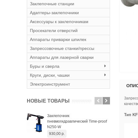
Заклепочные станции
Адаптеры-заклепочники
Аксессуары к заклепочникам
Просекатели отверстий
Аппараты приварки шпилек
Запрессовочные станки/прессы
Аппараты для лазерной сварки
Буры и сверла
Круги, диски, чашки
Электроинструмент
ОПИ
Запресс
НОВЫЕ ТОВАРЫ
качеств
Тип KF
Заклепочник
Вин
пневмогидравлический Time-proof
уда
N250-W
652
930,00 р.