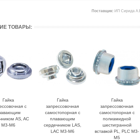
Поставщик:
ИП Сирида А.В,
ИЕ ТОВАРЫ:
Гайка
Гайка
Гайка
В корзину
В корзину
В корзину
ессовочная с
запрессовочная
запрессовочная
лавающим
самостопорная с
самостопорная с
чником AS, AC
плавающим
полиамидной
M3-M6
сердечником LAS,
шестигранной
LAC M3-M6
вставкой PL, PLC M3-
M5