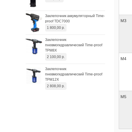
4 2
Заклепочник аккумуляторный Time-
Пре
М3
proof TDC7000
эле
1 800,00 р.
43 
Заклепочник
пневмогидравлический Time-proof
TPM8X
2 100,00 р.
М4
Заклепочник
пневмогидравлический Time-proof
TPM12X
2 808,00 р.
М5