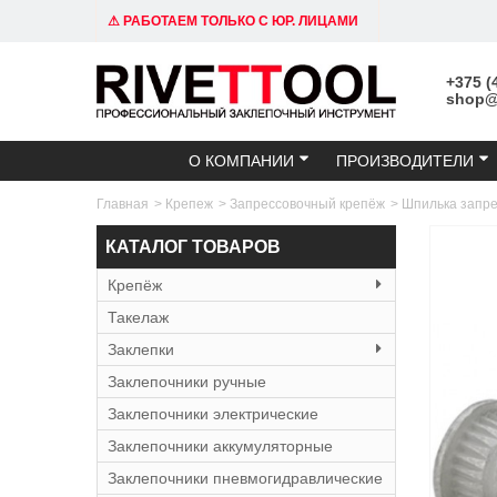
⚠ РАБОТАЕМ ТОЛЬКО С ЮР. ЛИЦАМИ
+375 (
shop@r
О КОМПАНИИ
ПРОИЗВОДИТЕЛИ
Главная
>
Крепеж
>
Запрессовочный крепёж
>
Шпилька запре
КАТАЛОГ ТОВАРОВ
Крепёж
Такелаж
Заклепки
Заклепочники ручные
Заклепочники электрические
Заклепочники аккумуляторные
Заклепочники пневмогидравлические