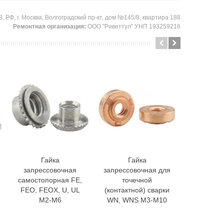
 РФ, г. Москва, Волгоградский пр-кт, дом №145/8, квартира 188
Ремонтная организация:
ООО "Риветтул" УНП 193259216
Гайка
Гайка
Гайк
В корзину
В корзину
В 
запрессовочная
запрессовочная для
развал
самостопорная FE,
точечной
запресс
FEO, FEOX, U, UL
(контактной) сварки
RHB, HHB
M2-M6
WN, WNS M3-M10