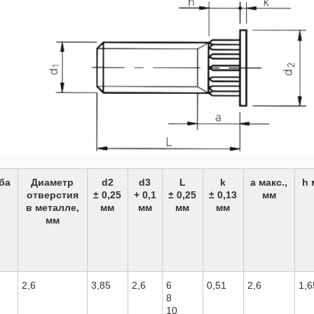
ка алмазная шлифовальная
Диск алмазный отрезной по бетон
ools SK0033 125...
SKytools...
00 р.
90,00 р.
ка алмазная шлифовальная
Диск алмазный отрезной по бетон
ools SK0032 125...
SKytools...
00 р.
32,00 р.
ка алмазная шлифовальная
Диск алмазный отрезной по бетон
ools SK0031 125...
SKytools...
00 р.
46,00 р.
ба
Диаметр
d2
d3
L
k
а макс.,
h 
отверстия
± 0,25
+ 0,1
± 0,25
± 0,13
мм
в металле,
мм
мм
мм
мм
мм
лепочник аккумуляторный Time-
of TDM100
42,00 р.
2,6
3,85
2,6
6
0,51
2,6
1,6
арат приварки шпилек Absolut
8
3000
10