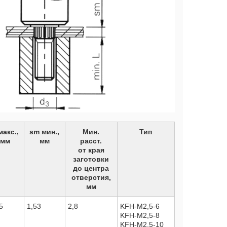
у
у
у
макс.,
sm мин.,
Мин.
Тип
мм
мм
расст.
от края
заготовки
до центра
отверстия,
мм
5
1,53
2,8
KFH-M2,5-6
KFH-M2,5-8
KFH-M2,5-10