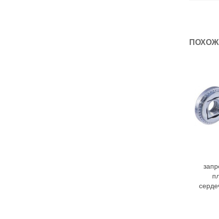
ПОХОЖ
запр
п
серде