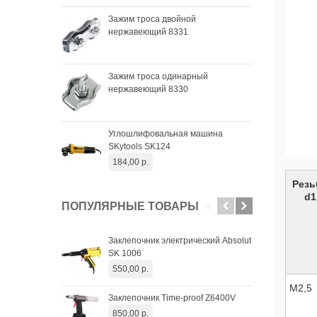
Чаш
Зажим троса двойной
SKyt
нержавеющий 8331
33,
Чаш
Зажим троса одинарный
SKyt
нержавеющий 8330
34,
Чаш
Углошлифовальная машина
SKyt
SKytools SK124
29,
184,00 р.
Резь
d1
ПОПУЛЯРНЫЕ ТОВАРЫ
Заклепочник электрический Absolut
Зак
SK 1006
Pro
550,00 р.
2 8
М2,5
Заклепочник Time-proof Z6400V
Апп
SW 
850,00 р.