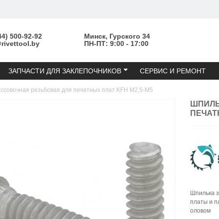
44) 500-92-92
Минск, Гурского 34
ivettool.by
ПН-ПТ: 9:00 - 17:00
ЗАПЧАСТИ ДЛЯ ЗАКЛЕПОЧНИКОВ
СЕРВИС И РЕМОНТ
ссовочная резьбовая для печатных плат KFH М2,5-М5
ШПИЛЬ
ПЕЧАТ
Шпилька з
платы и п
оловом