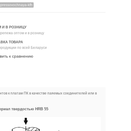
apressovochnaya-kfh
 И В РОЗНИЦУ
репежа оптом и в розницу
ВКА ТОВАРА
продукции по всей Беларуси
вить к сравнению
тов к платам ПК в качестве паяемых соединителей или в
териал твердостью HRB 55