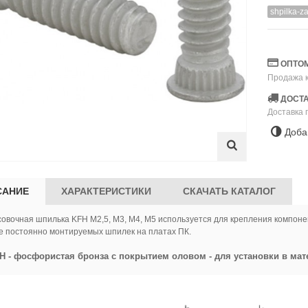
shpilka-z
ОПТОМ
Продажа к
ДОСТА
Доставка 
Доба
САНИЕ
ХАРАКТЕРИСТИКИ
СКАЧАТЬ КАТАЛОГ
овочная шпилька KFH М2,5, М3, М4, М5 используется для крепления компонен
е постоянно монтируемых шпилек на платах ПК.
H - фосфористая бронза с покрытием оловом - для установки в ма
товерт SKytools SK7007
Чашка алмазная шлифовальная
рный аккумуляторный
SKytools SK0030 125...
,00 р.
32,00 р.