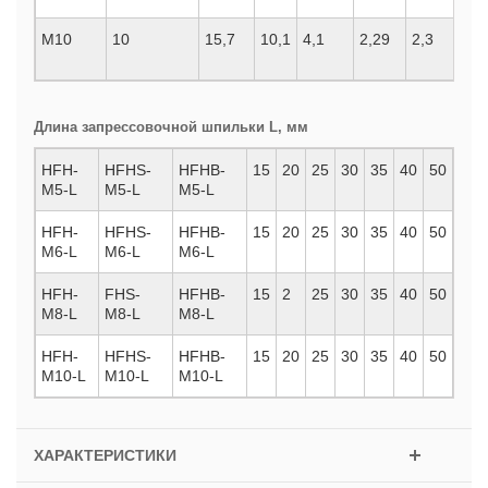
М10
10
15,7
10,1
4,1
2,29
2,3
Длина запрессовочной шпильки L, мм
HFH-
HFHS-
HFHB-
15
20
25
30
35
40
50
M5-L
M5-L
M5-L
HFH-
HFHS-
HFHB-
15
20
25
30
35
40
50
M6-L
M6-L
M6-L
HFH-
FHS-
HFHB-
15
2
25
30
35
40
50
M8-L
M8-L
M8-L
HFH-
HFHS-
HFHB-
15
20
25
30
35
40
50
M10-L
M10-L
M10-L
ХАРАКТЕРИСТИКИ