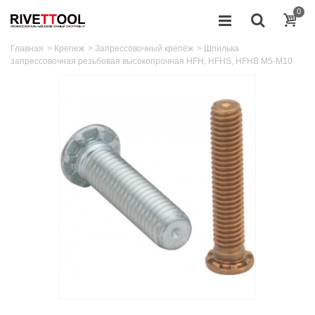
0
Главная
>
Крепеж
>
Запрессовочный крепёж
>
Шпилька
запрессовочная резьбовая высокопрочная HFH, HFHS, HFHB M5-M10