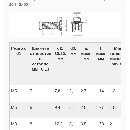
до HRB 55
Резьба,
Диаметр
d2,
d3,
а,
t,
Мин.
d1
отверстия
±0,25,
мм
макс.,
макс,
толщина
в
мм
мм
мм
металла,
металле,
sm, мм
мм +0,13
М5
5
7,8
5,1
2,7
1,14
1,3
М6
6
9,4
6,1
2,8
1,27
1,5
М8
8
12,5
8,1
3,5
1,78
2