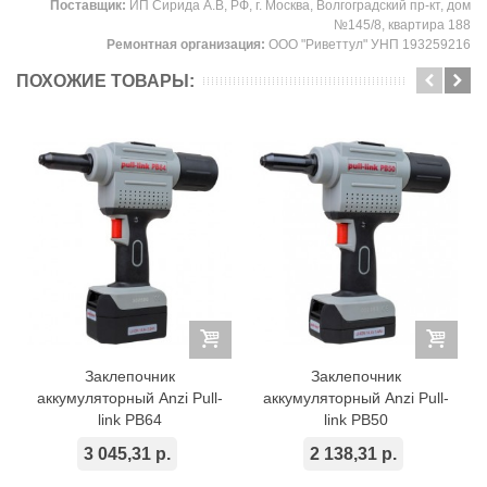
Поставщик:
ИП Сирида А.В, РФ, г. Москва, Волгоградский пр-кт, дом
№145/8, квартира 188
Ремонтная организация:
ООО "Риветтул" УНП 193259216
ПОХОЖИЕ ТОВАРЫ:
Заклепочник
Заклепочник
аккумуляторный Anzi Pull-
аккумуляторный Anzi Pull-
link PB64
link PB50
3 045,31 р.
2 138,31 р.