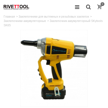
0
Главная
>
Заклепочники для вытяжных и резьбовых заклепок
>
Заклепочники аккумуляторные
>
Заклепочник аккумуляторный SKytools
SK65