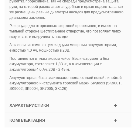
рукоятка прорезинена. Так же спереди предусмотрена защита
руки, на которой располагается удобная и яркая подсветка, а так
же размещены разные диаметры насадок для предусмотренного
диапазона заклепок.
Резервуар для оторванных стержней прорезинен, и имеет на
тыльной стороне шестигранное отверстие, что позволяет легко
вкручивать и выкручивать насадки.
Заклепочник комплектуется двумя мощными аккумуляторами,
емкостью 4,0 Ач, мощностью в 20В.
Поставляется в пластиковом кейсе. Вес инструмента без
аккумулятора, составляет 1,83 кг., а в комплектации с
аккумулятором 4,0 Ач, 20В - 2,49 кг.
Аккумуляторная база взаимозаменяема со всей новой линейкой
аккумуляторного инструмента торговой марки SKytools (SK9001,
SK9002, SK9004, SK7005, SK126).
ХАРАКТЕРИСТИКИ
КОМПЛЕКТАЦИЯ