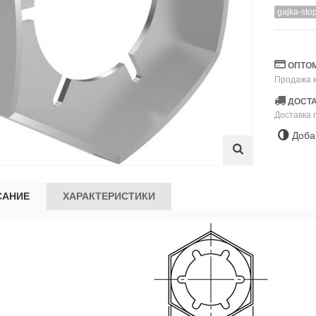
gajka-sto
ОПТОМ
Продажа к
ДОСТА
Доставка 
Доба
САНИЕ
ХАРАКТЕРИСТИКИ
товерт SKytools SK7007
Чашка алмазная шлифовальная
рный аккумуляторный
SKytools SK0030 125...
,00 р.
32,00 р.