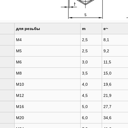
ка алмазная шлифовальная
Диск алмазный отрезной по бетон
ools SK0033 125...
SKytools...
00 р.
90,00 р.
ка алмазная шлифовальная
Диск алмазный отрезной по бетон
для резьбы
m
e~
ools SK0032 125...
SKytools...
00 р.
32,00 р.
M4
2,5
8,1
ка алмазная шлифовальная
Диск алмазный отрезной по бетон
M5
2,5
9,2
ools SK0031 125...
SKytools...
00 р.
46,00 р.
M6
3,0
11,5
M8
3,5
15,0
M10
4,0
19,6
M12
4,5
21,9
лепочник аккумуляторный Time-
of TDM100
M16
5,0
27,7
42,00 р.
M20
6,0
34,6
арат приварки шпилек Absolut
3000