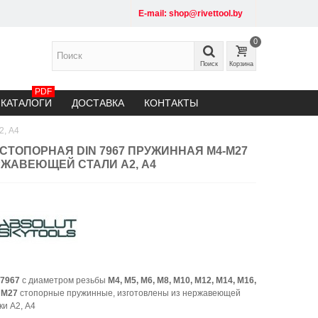
E-mail: shop@rivettool.by
0
Поиск
Корзина
PDF
КАТАЛОГИ
ДОСТАВКА
КОНТАКТЫ
2, A4
 СТОПОРНАЯ DIN 7967 ПРУЖИННАЯ М4-М27
РЖАВЕЮЩЕЙ СТАЛИ А2, A4
 7967
с диаметром резьбы
М4, М5, М6, М8, М10, М12, М14, М16,
 М27
стопорные пружинные, изготовлены из нержавеющей
ки А2, А4