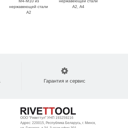
М4-М10 из
нержавеющей стали
резьбой и
нержавеющей стали
A2, А4
из нерж
A2
стали мар
а
Гарантия и сервис
ООО "Риветтул" УНП 193259216
Адрес: 220015, Республика Беларусь, г. Минск,