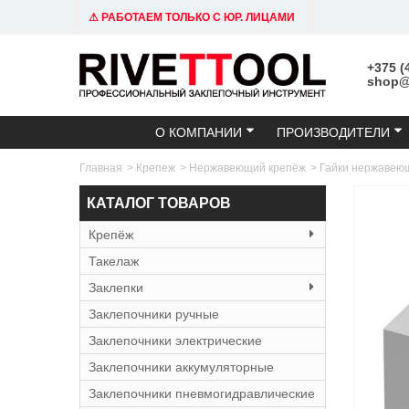
⚠ РАБОТАЕМ ТОЛЬКО С ЮР. ЛИЦАМИ
+375 (
shop@r
О КОМПАНИИ
ПРОИЗВОДИТЕЛИ
Главная
>
Крепеж
>
Нержавеющий крепёж
>
Гайки нержавею
КАТАЛОГ ТОВАРОВ
Крепёж
Такелаж
Заклепки
Заклепочники ручные
Заклепочники электрические
Заклепочники аккумуляторные
Заклепочники пневмогидравлические