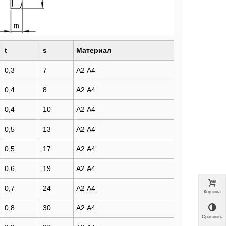
у
у
t
s
Материал
0,3
7
А2 А4
у
0,4
8
А2 А4
0,4
10
А2 А4
0,5
13
А2 А4
0,5
17
А2 А4
0,6
19
А2 А4
0,7
24
А2 А4
Корзина
0,8
30
А2 А4
Сравнить