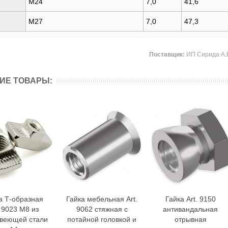
M24
7,0
41,6
00,00 р.
M27
7,0
47,3
сс RSM 6Е18
ктрогидравлический
000,00 р.
Поставщик:
ИП Сирида А.В,
ИЕ ТОВАРЫ:
а Т-образная
Гайка мебельная Art.
Гайка Art. 9150
В корзину
В корзину
В корзину
. 9023 М8 из
9062 стяжная с
антивандальная
веющей стали
потайной головкой и
отрывная