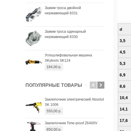
Чаш
Зажим троса двойной
SKyt
нержавеющий 8331
33,
Чаш
d
Зажим троса одинарный
SKyt
нержавеющий 8330
34,
3,5
Чаш
4,5
Углошлифовальная машина
SKyt
SKytools SK124
29,
5,3
184,00 р.
6,9
ПОПУЛЯРНЫЕ ТОВАРЫ
8,6
10,4
Заклепочник электрический Absolut
Зак
SK 1006
Pro
14,1
550,00 р.
2 8
17,6
Заклепочник Time-proof Z6400V
Апп
SW 
850,00 р.