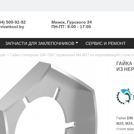
44) 500-92-92
Минск, Гурского 34
ivettool.by
ПН-ПТ: 9:00 - 17:00
ЗАПЧАСТИ ДЛЯ ЗАКЛЕПОЧНИКОВ
СЕРВИС И РЕМОНТ
щие
>
Гайка стопорная DIN 7967 пружинная М4-М27 из нержавеющей стали А
ГАЙКА
ИЗ НЕ
Гайки
DIN
М20, М24,
стали мар