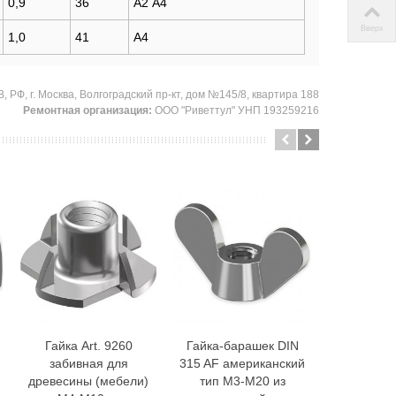
0,9
36
А2 А4
Вверх
1,0
41
А4
 РФ, г. Москва, Волгоградский пр-кт, дом №145/8, квартира 188
Ремонтная организация:
ООО "Риветтул" УНП 193259216
Гайка Art. 9260
Гайка-барашек DIN
Гайка шес
В корзину
В корзину
В 
забивная для
315 AF американский
трубная
древесины (мебели)
тип М3-М20 из
низкая с