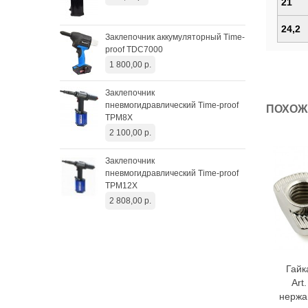
21
4 2
24,2
Заклепочник аккумуляторный Time-
Пре
proof TDC7000
эле
1 800,00 р.
43 
Заклепочник
пневмогидравлический Time-proof
ПОХОЖ
TPM8X
2 100,00 р.
Заклепочник
пневмогидравлический Time-proof
TPM12X
2 808,00 р.
Гайк
Art
нержа