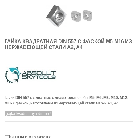
ГАЙКА КВАДРАТНАЯ DIN 557 С ФАСКОЙ М5-М16 ИЗ
НЕРЖАВЕЮЩЕЙ СТАЛИ А2, A4
Гайки
DIN 557
квадратные с диаметром резьбы
М5, М6, М8, М10, М12,
М16
с фаской, изготовлены из нержавеющей стали марки А2, А4
gajka-kvadratnaya-din-557
ОПТОМ И В РОЗНИЦУ