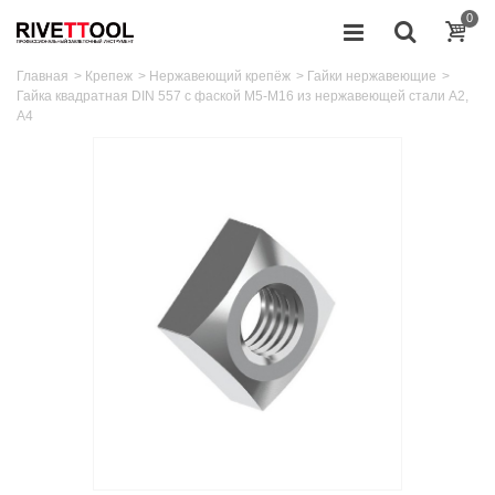
0
Главная
>
Крепеж
>
Нержавеющий крепёж
>
Гайки нержавеющие
>
Гайка квадратная DIN 557 с фаской М5-М16 из нержавеющей стали А2,
A4