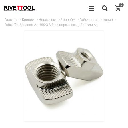
0
Главная
>
Крепеж
>
Нержавеющий крепёж
>
Гайки нержавеющие
>
Гайка Т-образная Art. 9023 М8 из нержавеющей стали A4