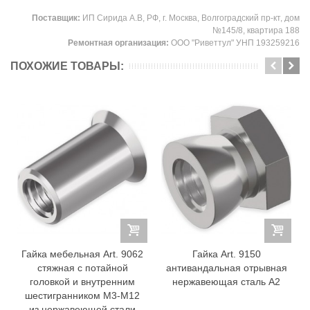
Поставщик:
ИП Сирида А.В, РФ, г. Москва, Волгоградский пр-кт, дом
№145/8, квартира 188
Ремонтная организация:
ООО "Риветтул" УНП 193259216
ПОХОЖИЕ ТОВАРЫ:
Гайка мебельная Art. 9062
Гайка Art. 9150
стяжная с потайной
антивандальная отрывная
головкой и внутренним
нержавеющая сталь А2
шестигранником М3-М12
из нержавеющей стали