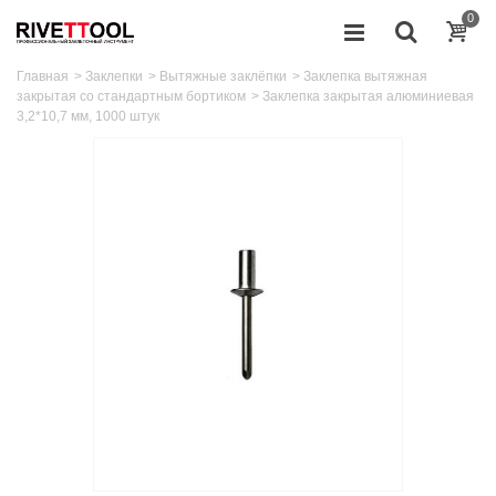
0
Главная
>
Заклепки
>
Вытяжные заклёпки
>
Заклепка вытяжная
закрытая со стандартным бортиком
>
Заклепка закрытая алюминиевая
3,2*10,7 мм, 1000 штук