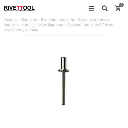
0
Главная
>
Заклепки
>
Вытяжные заклёпки
>
Заклепка вытяжная
закрытая со стандартным бортиком
>
Заклепка закрытая 3,2*6 мм,
нержавеющая сталь