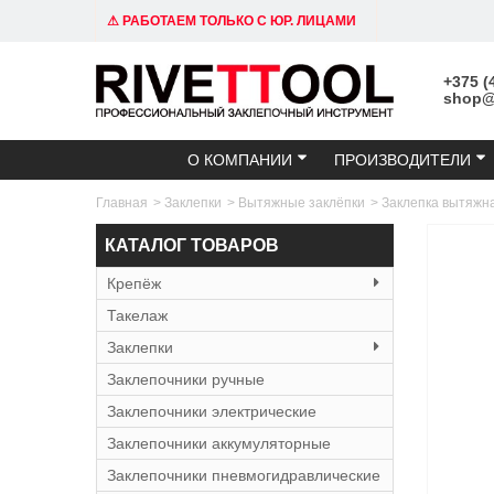
⚠ РАБОТАЕМ ТОЛЬКО С ЮР. ЛИЦАМИ
+375 (
shop@r
О КОМПАНИИ
ПРОИЗВОДИТЕЛИ
Главная
>
Заклепки
>
Вытяжные заклёпки
>
Заклепка вытяжн
КАТАЛОГ ТОВАРОВ
Крепёж
Такелаж
Заклепки
Заклепочники ручные
Заклепочники электрические
Заклепочники аккумуляторные
Заклепочники пневмогидравлические