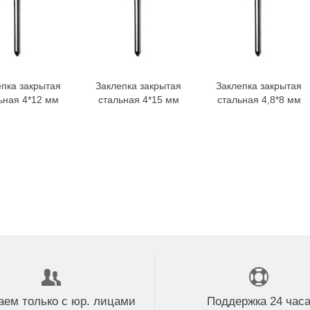
00,00 р.
сс RSM 6Е18
ктрогидравлический
000,00 р.
епка закрытая
Заклепка закрытая
Заклепка закрытая
В корзину
В корзину
В корзину
ьная 4*12 мм
стальная 4*15 мм
стальная 4,8*8 мм
аем только с юр. лицами
Поддержка 24 час