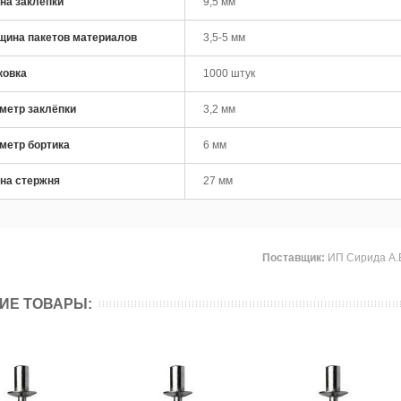
на заклёпки
9,5 мм
ка алмазная шлифовальная
Диск алмазный отрезной по бетон
ools SK0033 125...
SKytools...
щина пакетов материалов
3,5-5 мм
00 р.
90,00 р.
ковка
1000 штук
ка алмазная шлифовальная
Диск алмазный отрезной по бетон
ools SK0032 125...
SKytools...
метр заклёпки
3,2 мм
00 р.
32,00 р.
метр бортика
6 мм
ка алмазная шлифовальная
Диск алмазный отрезной по бетон
ools SK0031 125...
SKytools...
на стержня
27 мм
00 р.
46,00 р.
Поставщик:
ИП Сирида А.В,
ИЕ ТОВАРЫ:
лепочник аккумуляторный Time-
of TDM100
42,00 р.
арат приварки шпилек Absolut
3000