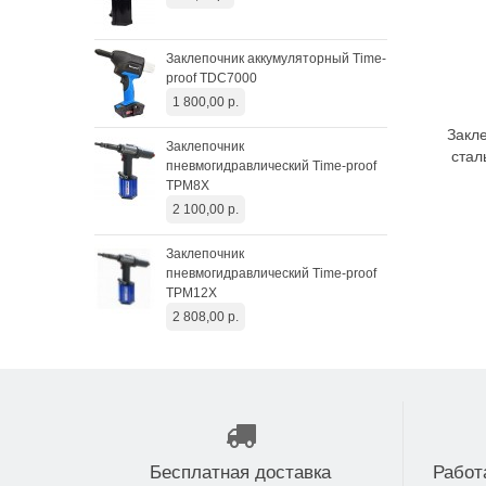
4 2
Заклепочник аккумуляторный Time-
Пре
proof TDC7000
эле
1 800,00 р.
43 
Закл
Заклепочник
стал
пневмогидравлический Time-proof
TPM8X
2 100,00 р.
Заклепочник
пневмогидравлический Time-proof
TPM12X
2 808,00 р.
Бесплатная доставка
Работ