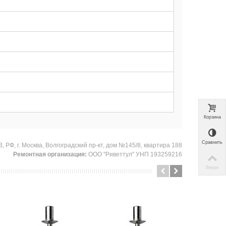
у
у
у
Корзина
Сравнить
 РФ, г. Москва, Волгоградский пр-кт, дом №145/8, квартира 188
Ремонтная организация:
ООО "Риветтул" УНП 193259216
Вверх