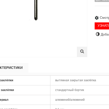
Смотр
УЗНАТ
Доба
КТЕРИСТИКИ
 заклёпки
вытяжная закрытая заклёпка
 заклёпки
стандартный бортик
товерт SKytools SK7007
Чашка алмазная шлифовальная
рный аккумуляторный
SKytools SK0030 125...
ериал
алюминий/алюминий
,00 р.
32,00 р.