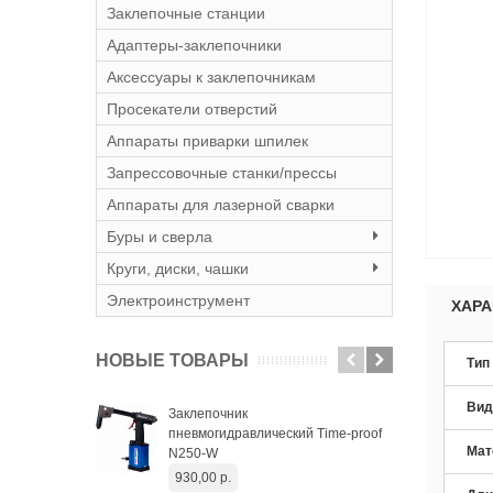
Заклепочные станции
Адаптеры-заклепочники
Аксессуары к заклепочникам
Просекатели отверстий
Аппараты приварки шпилек
Запрессовочные станки/прессы
Аппараты для лазерной сварки
Буры и сверла
Круги, диски, чашки
Электроинструмент
ХАРА
НОВЫЕ ТОВАРЫ
Тип
Вид
Заклепочник
Вин
пневмогидравлический Time-proof
уда
Мат
N250-W
652
930,00 р.