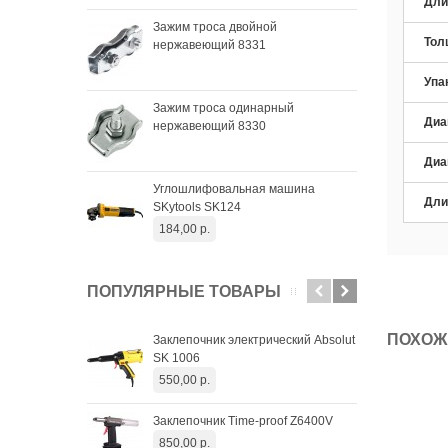
Дли
Чаш
Зажим троса двойной
SKyt
Тол
нержавеющий 8331
33,
Упа
Чаш
Зажим троса одинарный
SKyt
Диа
нержавеющий 8330
34,
Диа
Чаш
Углошлифовальная машина
SKyt
Дли
SKytools SK124
29,
184,00 р.
ПОПУЛЯРНЫЕ ТОВАРЫ
ПОХОЖ
Заклепочник электрический Absolut
Зак
SK 1006
Pro
550,00 р.
2 8
Заклепочник Time-proof Z6400V
Апп
SW 
850,00 р.