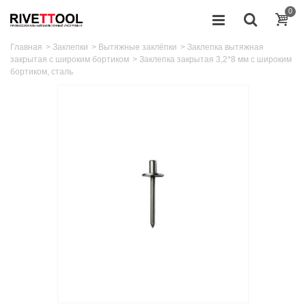
0
Главная
>
Заклепки
>
Вытяжные заклёпки
>
Заклепка вытяжная
закрытая с широким бортиком
>
Заклепка закрытая 3,2*8 мм с широким
бортиком, сталь