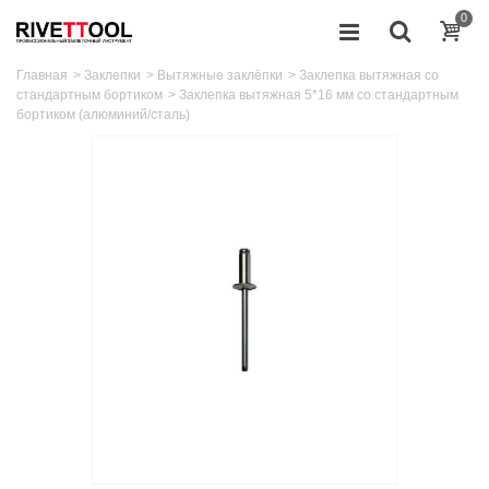
0
Главная
>
Заклепки
>
Вытяжные заклёпки
>
Заклепка вытяжная со
стандартным бортиком
>
Заклепка вытяжная 5*16 мм со стандартным
бортиком (алюминий/сталь)