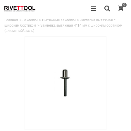
0
Главная
>
Заклепки
>
Вытяжные заклёпки
>
Заклепка вытяжная с
широким бортиком
>
Заклепка вытяжная 4*14 мм с широким бортиком
(алюминий/сталь)