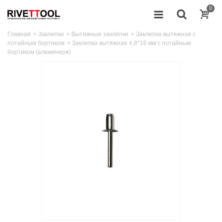
0
Главная
>
Заклепки
>
Вытяжные заклёпки
>
Заклепка вытяжная с
потайным бортиком
>
Заклепка вытяжная 4,8*16 мм с потайным
бортиком (алюм/нерж)