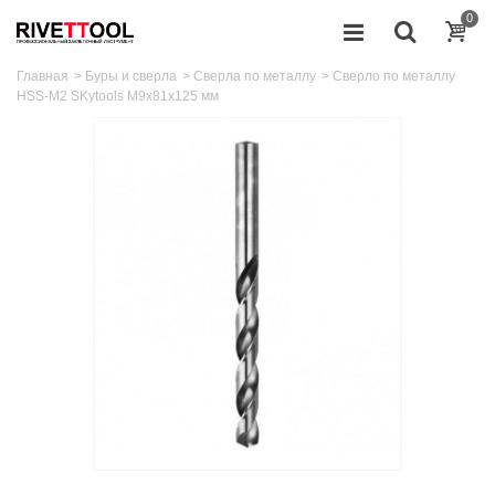
0
Главная
>
Буры и сверла
>
Сверла по металлу
>
Сверло по металлу
HSS-M2 SKytools M9x81x125 мм