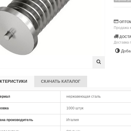
ОПТОМ
Продажа к
ДОСТА
Доставка 
Доба
КТЕРИСТИКИ
СКАЧАТЬ КАТАЛОГ
ериал
нержавеющая сталь
ковка
1000 штук
товерт SKytools SK7007
Чашка алмазная шлифовальная
рный аккумуляторный
SKytools SK0030 125...
ана производитель
Италия
,00 р.
32,00 р.