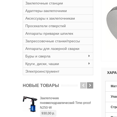
Заклепочные станции
Адаптеры-заклепочники
Аксессуары к заклепочникам
Просекатели отверстий
Аппараты приварки шпилек
Запрессовочные станки/прессы
Аппараты для лазерной сварки
Буры и сверла
Круги, диски, чашки
Электроинструмент
ХАРА
НОВЫЕ ТОВАРЫ
Мат
Упа
Заклепочник
Вин
пневмогидравлический Time-proof
уда
Стр
N250-W
652
930,00 р.