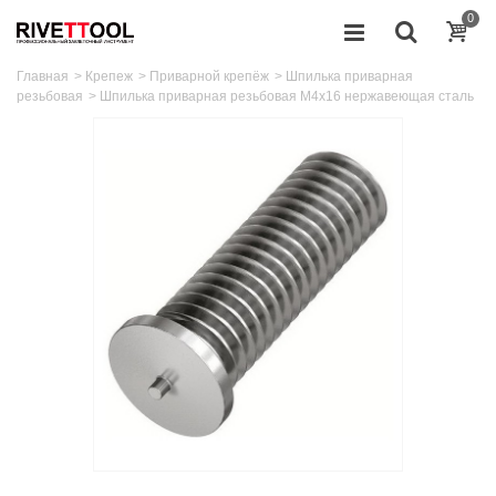
0
Главная
>
Крепеж
>
Приварной крепёж
>
Шпилька приварная
резьбовая
>
Шпилька приварная резьбовая M4x16 нержавеющая сталь