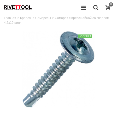
0
Главная
>
Крепеж
>
Саморезы
>
Саморез с прессшайбой со сверлом
4,2х19 цинк
НОВИНКА