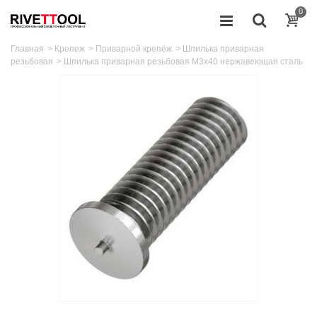
0
Главная
>
Крепеж
>
Приварной крепёж
>
Шпилька приварная
резьбовая
>
Шпилька приварная резьбовая M3x40 нержавеющая сталь